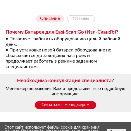
Описание
Отзывы
Почему Батарея для Easi-Scan:Go (Изи-Скан:Го)?
• Позволяет работать оборудованию целый рабочий
день.
• При установке новой батареи оборудование не
сбрасывается до заводских настроек и
продолжает работать в режиме заданном
специалистом.
Необходима консультация специалиста?
Менеджер перезвонит Вам и предоставит всю подробную
информацию.
Связаться с менеджером
8 800 700 30 97
Этот сайт использует файлы cookie для хранения
www.yarvet.ru