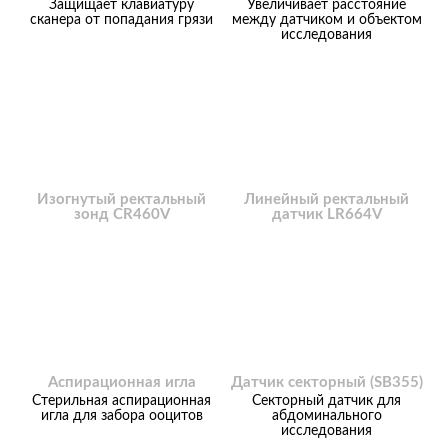
Защищает клавиатуру
Увеличивает расстояние
сканера от попадания грязи
между датчиком и объектом
исследования
Изогнутый ректальный
Линейный ректальный
зонд CR460V
датчик LR664V
Аспирационная игла
Датчик секторный (SB355)
Стерильная аспирационная
Секторный датчик для
игла для забора ооцитов
абдоминального
исследования