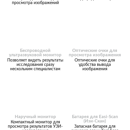
просмотра изображений
Беспроводной
Оптические очки для
ультразвуковой монитор
просмотра изображения
Позволяет видеть результаты
Оптические очки для
исследования сразу
удобства вывода
нескольким специалистам
изображения
Наручный монитор
Батарея для Easi-Scan
(Изи-Скан)
Компактный монитор для
просмотра результатов УЗИ-
Запасная батарея для