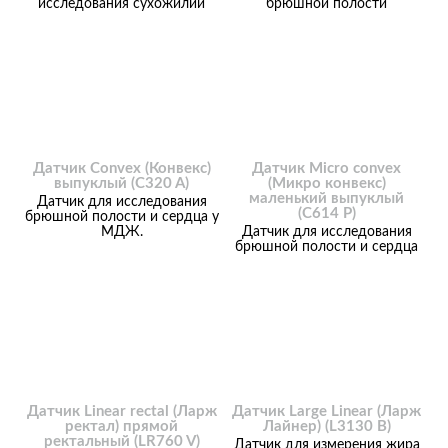
исследования сухожилий
брюшной полости
Датчик Convex (Конвекс)
Датчик Micro convex
выпуклый (C320 A)
(Микро конвекс)
маленький выпуклый
Датчик для исследования
(C614 P)
брюшной полости и сердца у
МДЖ.
Датчик для исследования
брюшной полости и сердца
Датчик Linear rectal (Ларж
Датчик Large Linear (Ларж
ректал) прямой
Лайнер) (L3130 B)
ректальный (LR760 V)
Датчик для измерения жира