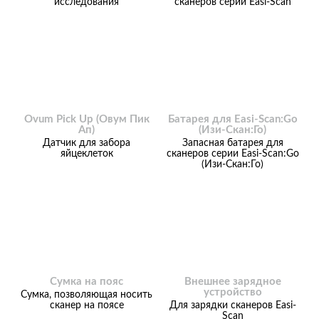
исследования
сканеров серии Easi-Scan
Ovum Pick Up (Овум Пик
Батарея для Easi-Scan:Go
Ап)
(Изи-Скан:Го)
Датчик для забора
Запасная батарея для
яйцеклеток
сканеров серии Easi-Scan:Go
(Изи-Скан:Го)
Сумка на пояс
Внешнее зарядное
устройство
Сумка, позволяющая носить
сканер на поясе
Для зарядки сканеров Easi-
Scan