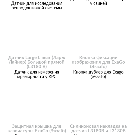
Датчик для исследования
у свиней
репродуктивной системы
Датчик Large Linear (Ларж
Кнопка фиксации
Лайнер) Большой прямой
изображения для ExaGo
(L3180 B)
(ЭкзаГо)
Датчик для измерения
Кнопка дублер для Exago
мраморности у КРС
(ЭкзаГо)
Защитная крышка для
Силиконовая накладка на
клавиатуры ExaGo (ЭкзаГо)
датчик L3180B и L3130B