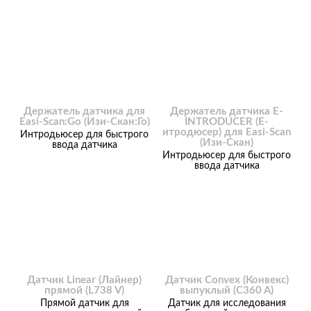
Держатель датчика для
Держатель датчика E-
Easi-Scan:Go (Изи-Скан:Го)
INTRODUCER (Е-
итродюсер) для Easi-Scan
Интродьюсер для быстрого
(Изи-Скан)
ввода датчика
Интродьюсер для быстрого
ввода датчика
Датчик Linear (Лайнер)
Датчик Convex (Конвекс)
прямой (L738 V)
выпуклый (C360 A)
Прямой датчик для
Датчик для исследования