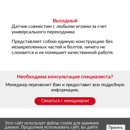
Выгодный
Датчик совместим с любыми иглами за счет
универсального переходника
Представляет собою единую конструкцию без
незакрепленных частей и болтов, ничего не
сломается и не помешает качественной работе.
Необходима консультация специалиста?
Менеджер перезвонит Вам и предоставит всю подробную
информацию.
Связаться с менеджером
8 800 700 30 97
Этот сайт использует файлы cookie для хранения
www.yarvet.ru
Принять
данных. Продолжая использовать сайт, вы даёте