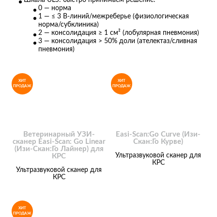
0 — норма
1 — ≤ 3 B-линий/межреберье (физиологическая
норма/субклиника)
2 — консолидация ≥ 1 см² (лобулярная пневмония)
3 — консолидация > 50% доли (ателектаз/сливная
пневмония)
ХИТ
ХИТ
ПРОДАЖ
ПРОДАЖ
Ветеринарный УЗИ-
Easi-Scan:Go Curve (Изи-
сканер Easi-Scan: Go Linear
Скан:Го Курве)
(Изи-Скан:Го Лайнер) для
Ультразвуковой сканер для
КРС
КРС
Ультразвуковой сканер для
КРС
ХИТ
ПРОДАЖ