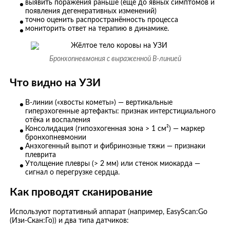
выявить поражения раньше (ещё до явных симптомов и
появления дегенеративных изменений)
точно оценить распространённость процесса
мониторить ответ на терапию в динамике.
Бронхопневмония с выраженной В-линией
Что видно на УЗИ
B-линии («хвосты кометы») — вертикальные
гиперэхогенные артефакты: признак интерстициального
отёка и воспаления
Консолидация (гипоэхогенная зона > 1 см²) — маркер
бронхопневмонии
Анэхогенный выпот и фибринозные тяжи — признаки
плеврита
Утолщение плевры (> 2 мм) или стенок миокарда —
сигнал о перегрузке сердца.
Как проводят сканирование
Используют портативный аппарат (например, EasyScan:Go
(Изи-Скан:Го)) и два типа датчиков: