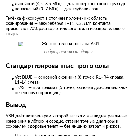
линейный (4,5–8,5 МГц) — для поверхностных структур
конвексный (3–7 МГц) — для глубоких зон.
Телёнка фиксируют в стоячем положении; область
сканирования — межреберья 1–11 ICS. Для контакта
применяют 70% раствор этилового и/или изоапропилового
спирта.
Лобулярная консолидация
Стандартизированные протоколы
Vet BLUE — основной скрининг (8 точек: R1–R4 справа,
L1–L4 слева)
TFAST — при травмах (5 точек, включая диафрагмально-
печёночную проекцию)
Вывод
УЗИ даёт ветеринарам «второй взгляд»: мы видим реальные
изменения в лёгких и сердце, ставим точные диагнозы и
сохраняем здоровье телят — без лишних затрат и рисков.
Шкала ULS: быстро принимаем решение: